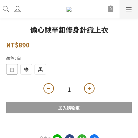
偷心賊半釦修身針織上衣
NT$890
顏色
: 白
白
綠
黑
加入購物車