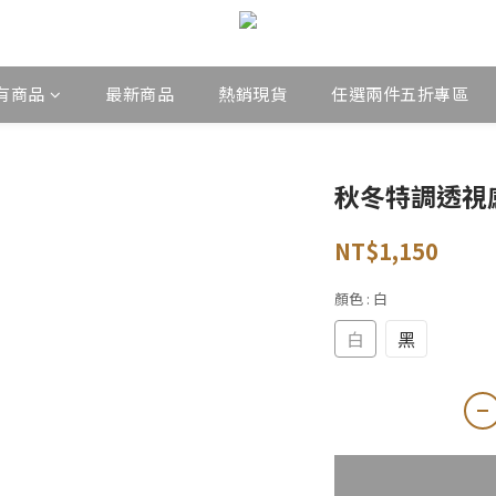
有商品
最新商品
熱銷現貨
任選兩件五折專區
秋冬特調透視
NT$1,150
顏色
: 白
白
黑